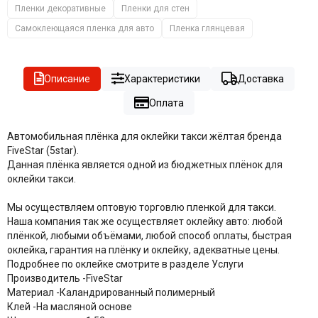
Пленки декоративные
Пленки для стен
Самоклеющаяся пленка для авто
Пленка глянцевая
Описание
Характеристики
Доставка
Оплата
Автомобильная плёнка для оклейки такси жёлтая бренда
FiveStar (5star).
Данная плёнка является одной из бюджетных плёнок для
оклейки такси.
Мы осуществляем оптовую торговлю пленкой для такси.
Наша компания так же осуществляет оклейку авто: любой
плёнкой, любыми объёмами, любой способ оплаты, быстрая
оклейка, гарантия на плёнку и оклейку, адекватные цены.
Подробнее по оклейке смотрите в разделе Услуги
Производитель -
FiveStar
Материал -
Каландрированный полимерный
Клей -
На масляной основе