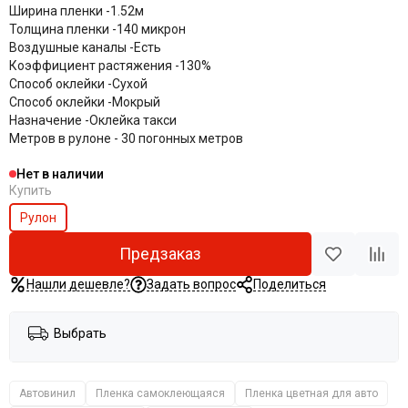
Ширина пленки -
1.52м
Толщина пленки -
140 микрон
Воздушные каналы -
Есть
Коэффициент растяжения -
130%
Способ оклейки -
Сухой
Способ оклейки -
Мокрый
Назначение -
Оклейка такси
Метров в рулоне - 30 погонных метров
Нет в наличии
Купить
Рулон
Предзаказ
Нашли дешевле?
Задать вопрос
Поделиться
Выбрать
Автовинил
Пленка самоклеющаяся
Пленка цветная для авто