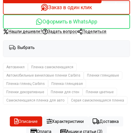
Заказ в один клик
Оформить в WhatsApp
Нашли дешевле?
Задать вопрос
Поделиться
Выбрать
Автовинил
Пленка самоклеющаяся
Автомобильные виниловые пленки Carbins
Пленки глянцевые
Пленка глянец Carbins
Пленка глянцевая
Пленки декоративные
Пленки для стен
Пленки цветные
Самоклеющаяся пленка для авто
Серая самоклеющаяся пленка
Описание
Характеристики
Доставка
Оплата
Акции и статьи (3)