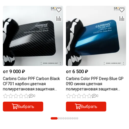
от 9 000 ₽
от 6 500 ₽
Carbins Color PPF Carbon Black
Carbins Color PPF Deep Blue GP
CF701 карбон цветная
09D синяя цветная
полиуретановая защитная
полиуретановая защитная
антигравийная пленка
антигравийная пленка
0
0
Выбрать
Выбрать