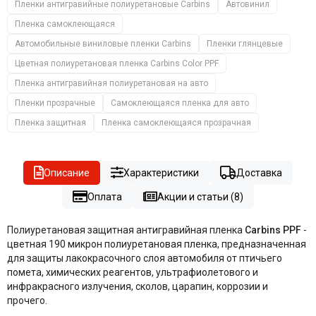
Пленки антигравийные полиуретановые Carbins
Автовинил
Пленка самоклеющаяся
Автомобильные виниловые пленки Carbins
Пленки глянцевые
Цветная полиуретановая пленка Carbins Color PPF
Пленка антигравийная полиуретановая на авто
Пленки прозрачные
Самоклеющаяся пленка для авто
Пленка защитная
Пленка самоклеющаяся прозрачная
Описание
Характеристики
Доставка
Оплата
Акции и статьи (8)
Полиуретановая защитная антигравийная пленка
Carbins
PPF
-
цветная 190 микрон полиуретановая пленка, предназначенная
для защиты лакокрасочного слоя автомобиля от птичьего
помета, химических реагентов, ультрафиолетового и
инфракрасного излучения, сколов, царапин, коррозии и
прочего.