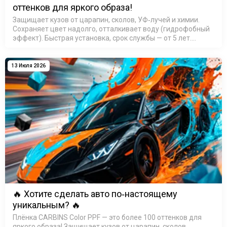
оттенков для яркого образа!
Защищает кузов от царапин, сколов, УФ‑лучей и химии.
Сохраняет цвет надолго, отталкивает воду (гидрофобный
эффект). Быстрая установка, срок службы — от 5 лет.
Выбирайте свой оттенок и выделяйте авто из потока!
Подробн…
13 Июля 2026
🔥 Хотите сделать авто по‑настоящему
уникальным? 🔥
Плёнка CARBINS Color PPF — это более 100 оттенков для
яркого образа! Защищает кузов от царапин, сколов,