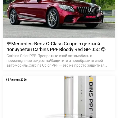
🌹Mercedes-Benz C-Class Coupe в цветной
полиуретан Carbins PPF Bloody Red GP-05C 😍
Carbins Color PPF: Превратите свой автомобиль в
произведение искусства!Защитите и преобразите свой
автомобиль.Carbins Color PPF — это не просто защитная
пленка, это возможность создать неповторимый образ
ваш…
05 Августа 2026