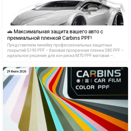
🚗 Максимальная защита вашего авто с
премиальной пленкой Carbins PPF!
Представляем линейку профессиональных защитных
покрытий:G190 PPF – базовая прозрачная пленка S80 PPF –
идеальное решение для зон риска M70 PPF матовая –
элегантный сатин-эффект M90 PPF матовая - премиум 200
мик…
29 Июля 2026