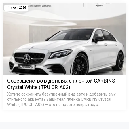
службы &mdas…
11 Июля 2026
Совершенство в деталях с пленкой CARBINS
Crystal White (TPU CR‑A02)
Хотите сохранить безупречный вид авто и добавить ему
стильного акцента? Защитная плёнка CARBINS Crystal
White (TPU CR‑A02) — это не просто покрытие, а
комплексная защита кузова: она устойчива к царапинам и
пятнам, защищает…