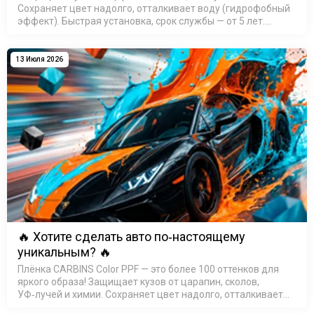
Сохраняет цвет надолго, отталкивает воду (гидрофобный
эффект). Быстрая установка, срок службы — от 5 лет.
Выбирайте свой оттенок и выделяйте авто из потока!
Подробн…
13 Июля 2026
🔥 Хотите сделать авто по‑настоящему
уникальным? 🔥
Плёнка CARBINS Color PPF — это более 100 оттенков для
яркого образа! Защищает кузов от царапин, сколов,
УФ‑лучей и химии. Сохраняет цвет надолго, отталкивает
воду (гидрофобный эффект). Быстрая установка, срок