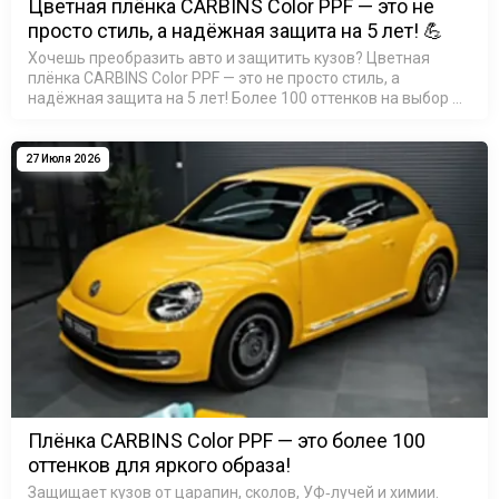
Цветная плёнка CARBINS Color PPF — это не
просто стиль, а надёжная защита на 5 лет! 💪
Хочешь преобразить авто и защитить кузов? Цветная
плёнка CARBINS Color PPF — это не просто стиль, а
надёжная защита на 5 лет! Более 100 оттенков на выбор —
найди свой идеальный цвет! Материал TPU: устойчив к ц…
27 Июля 2026
Плёнка CARBINS Color PPF — это более 100
оттенков для яркого образа!
Защищает кузов от царапин, сколов, УФ‑лучей и химии.