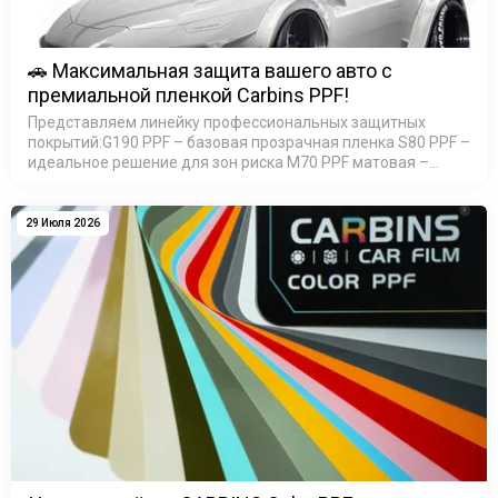
🚗 Максимальная защита вашего авто с
премиальной пленкой Carbins PPF!
Представляем линейку профессиональных защитных
покрытий:G190 PPF – базовая прозрачная пленка S80 PPF –
идеальное решение для зон риска M70 PPF матовая –
элегантный сатин-эффект M90 PPF матовая - премиум 200
мик…
29 Июля 2026