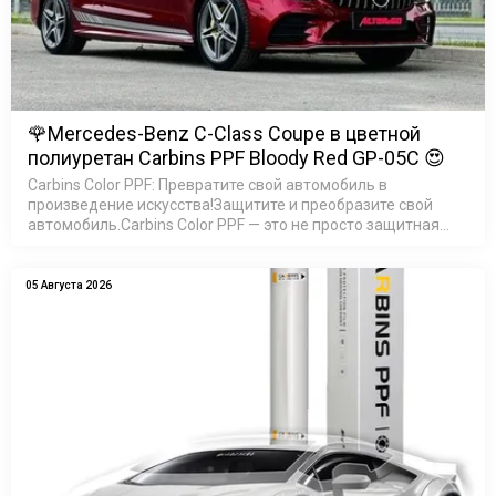
🌹Mercedes-Benz C-Class Coupe в цветной
полиуретан Carbins PPF Bloody Red GP-05C 😍
Carbins Color PPF: Превратите свой автомобиль в
произведение искусства!Защитите и преобразите свой
автомобиль.Carbins Color PPF — это не просто защитная
пленка, это возможность создать неповторимый образ
ваш…
05 Августа 2026