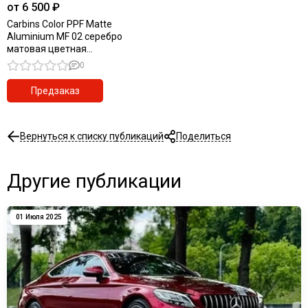
от 6 500 ₽
Carbins Color PPF Matte
Aluminium MF 02 серебро
матовая цветная
полиуретановая защитная
0
антигравийная пленка
Предзаказ
Вернуться к списку публикаций
Поделиться
Другие публикации
01 Июля 2025