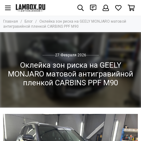
Главная
Блог
Оклейка зон риска на GEELY MONJARO матовой
антигравийной пленкой CARBINS PPF M90
27 Февраля 2026
Оклейка зон риска на GEELY
MONJARO матовой антигравийной
пленкой CARBINS PPF M90