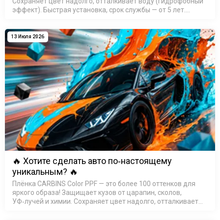
Сохраняет цвет надолго, отталкивает воду (гидрофобный
эффект). Быстрая установка, срок службы — от 5 лет.
Выбирайте свой оттенок и выделяйте авто из потока!
Подробн…
13 Июля 2026
🔥 Хотите сделать авто по‑настоящему
уникальным? 🔥
Плёнка CARBINS Color PPF — это более 100 оттенков для
яркого образа! Защищает кузов от царапин, сколов,
УФ‑лучей и химии. Сохраняет цвет надолго, отталкивает
воду (гидрофобный эффект). Быстрая установка, срок
службы &mdas…