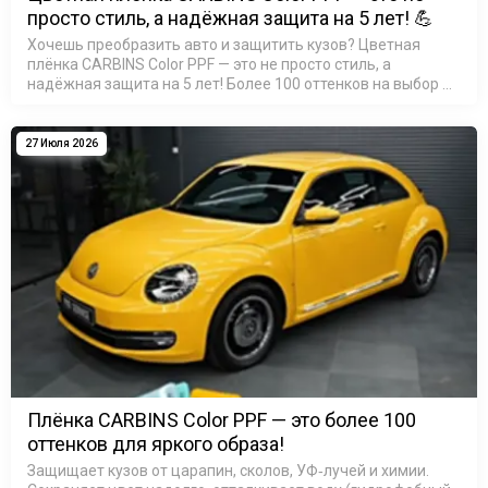
просто стиль, а надёжная защита на 5 лет! 💪
Хочешь преобразить авто и защитить кузов? Цветная
плёнка CARBINS Color PPF — это не просто стиль, а
надёжная защита на 5 лет! Более 100 оттенков на выбор —
найди свой идеальный цвет! Материал TPU: устойчив к ц…
27 Июля 2026
Плёнка CARBINS Color PPF — это более 100
оттенков для яркого образа!
Защищает кузов от царапин, сколов, УФ‑лучей и химии.