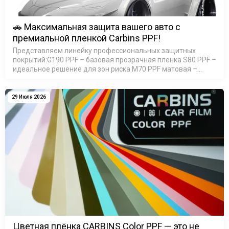
🚗 Максимальная защита вашего авто с
премиальной пленкой Carbins PPF!
Представляем линейку профессиональных защитных
покрытий:G190 PPF – базовая прозрачная пленка S80 PPF –
идеальное решение для зон риска M70 PPF матовая –
элегантный сатин-эффект M90 PPF матовая - премиум 200
мик…
29 Июля 2026
Цветная плёнка CARBINS Color PPF — это не