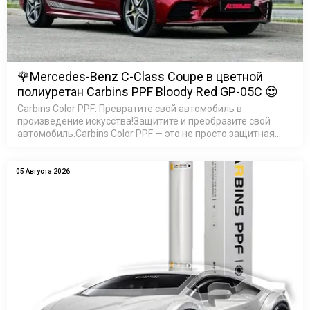
🌹Mercedes-Benz C-Class Coupe в цветной
полиуретан Carbins PPF Bloody Red GP-05C 😍
Carbins Color PPF: Превратите свой автомобиль в
произведение искусства!Защитите и преобразите свой
автомобиль.Carbins Color PPF — это не просто защитная
пленка, это возможность создать неповторимый образ
ваш…
05 Августа 2026