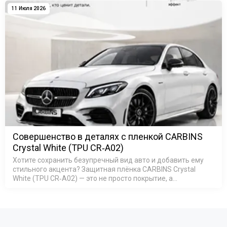
11 Июля 2026
Совершенство в деталях с пленкой CARBINS
Crystal White (TPU CR‑A02)
Хотите сохранить безупречный вид авто и добавить ему
стильного акцента? Защитная плёнка CARBINS Crystal
White (TPU CR‑A02) — это не просто покрытие, а
комплексная защита кузова: она устойчива к царапинам и
пятнам, защищает…