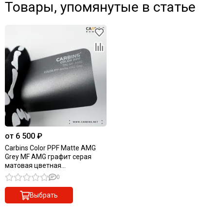
Товары, упомянутые в статье
от 6 500 ₽
Carbins Color PPF Matte AMG
Grey MF AMG графит серая
матовая цветная
полиуретановая защитная
0
антигравийная пленка
Выбрать