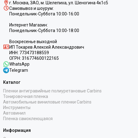
г. Москва, ЗАО, м. Шелепиха, ул. Ш
еногина 4к1c5
Самовывоз и шоурум:
Понедельник-Суббота 10:00-16:00
Интернет Магазин:
Понедельник-Суббота 10:00-18:00
Воскресенье выходной
ИП
Токарев Алексей Александрович
ИНН:
773473188559
ОГРН:
316774600122165
WhatsApp
Telegram
Каталог
Пленки антигравийные полиуретановые Carbins
Тонировочная пленка
Автомобильные виниловые пленки Carbins
Инструменты
Автовинил
Пленка самоклеющаяся
Информация