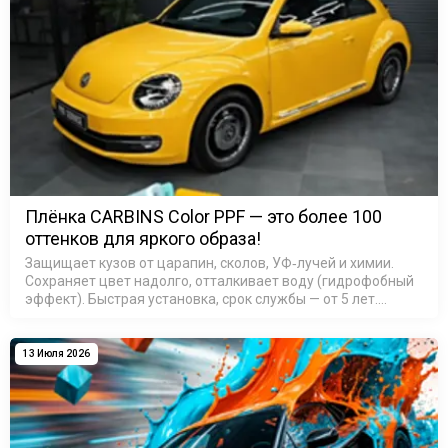
Плёнка CARBINS Color PPF — это более 100
оттенков для яркого образа!
Защищает кузов от царапин, сколов, УФ‑лучей и химии.
Сохраняет цвет надолго, отталкивает воду (гидрофобный
эффект). Быстрая установка, срок службы — от 5 лет.
Выбирайте свой оттенок и выделяйте авто из потока!
Подробн…
13 Июля 2026