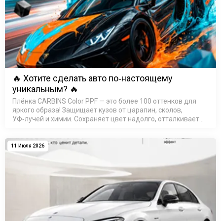
🔥 Хотите сделать авто по‑настоящему
уникальным? 🔥
Плёнка CARBINS Color PPF — это более 100 оттенков для
яркого образа! Защищает кузов от царапин, сколов,
УФ‑лучей и химии. Сохраняет цвет надолго, отталкивает
воду (гидрофобный эффект). Быстрая установка, срок
службы &mdas…
11 Июля 2026