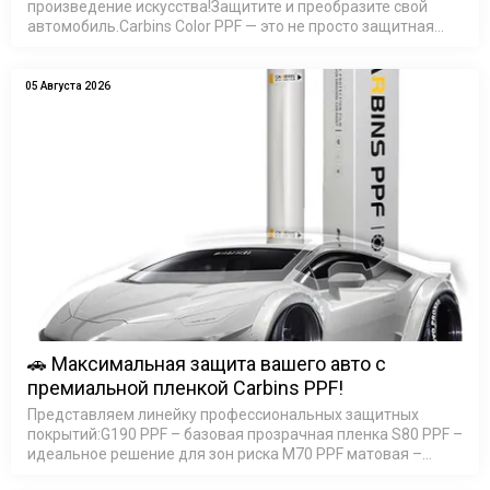
произведение искусства!Защитите и преобразите свой
автомобиль.Carbins Color PPF — это не просто защитная
пленка, это возможность создать неповторимый образ
ваш…
05 Августа 2026
🚗 Максимальная защита вашего авто с
премиальной пленкой Carbins PPF!
Представляем линейку профессиональных защитных
покрытий:G190 PPF – базовая прозрачная пленка S80 PPF –
идеальное решение для зон риска M70 PPF матовая –
элегантный сатин-эффект M90 PPF матовая - премиум 200