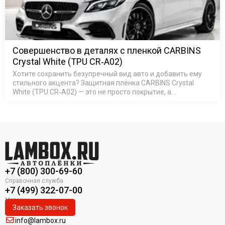
Совершенство в деталях с пленкой CARBINS
Crystal White (TPU CR‑A02)
Хотите сохранить безупречный вид авто и добавить ему
стильного акцента? Защитная плёнка CARBINS Crystal
White (TPU CR‑A02) — это не просто покрытие, а
комплексная защита кузова: она устойчива к царапинам и
пятнам, защищает…
+7 (800) 300-69-60
+7 (499) 322-07-00
Заказать звонок
info@lambox.ru