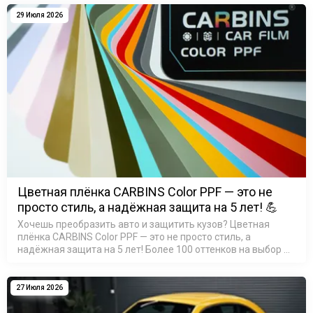
мик…
29 Июля 2026
Цветная плёнка CARBINS Color PPF — это не
просто стиль, а надёжная защита на 5 лет! 💪
Хочешь преобразить авто и защитить кузов? Цветная
плёнка CARBINS Color PPF — это не просто стиль, а
надёжная защита на 5 лет! Более 100 оттенков на выбор —
найди свой идеальный цвет! Материал TPU: устойчив к ц…
27 Июля 2026