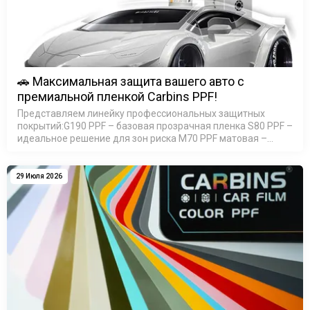
🚗 Максимальная защита вашего авто с
премиальной пленкой Carbins PPF!
Представляем линейку профессиональных защитных
покрытий:G190 PPF – базовая прозрачная пленка S80 PPF –
идеальное решение для зон риска M70 PPF матовая –
элегантный сатин-эффект M90 PPF матовая - премиум 200
мик…
29 Июля 2026