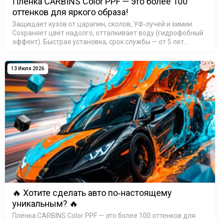
Плёнка CARBINS Color PPF — это более 100
оттенков для яркого образа!
Защищает кузов от царапин, сколов, УФ‑лучей и химии.
Сохраняет цвет надолго, отталкивает воду (гидрофобный
эффект). Быстрая установка, срок службы — от 5 лет.
Выбирайте свой оттенок и выделяйте авто из потока!
Подробн…
13 Июля 2026
🔥 Хотите сделать авто по‑настоящему
уникальным? 🔥
Плёнка CARBINS Color PPF — это более 100 оттенков для