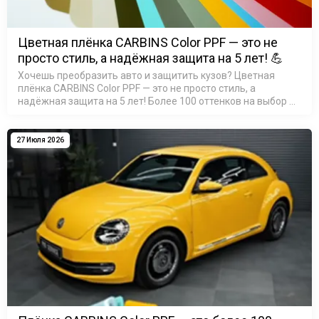
Цветная плёнка CARBINS Color PPF — это не
просто стиль, а надёжная защита на 5 лет! 💪
Хочешь преобразить авто и защитить кузов? Цветная
плёнка CARBINS Color PPF — это не просто стиль, а
надёжная защита на 5 лет! Более 100 оттенков на выбор —
найди свой идеальный цвет! Материал TPU: устойчив к ц…
27 Июля 2026