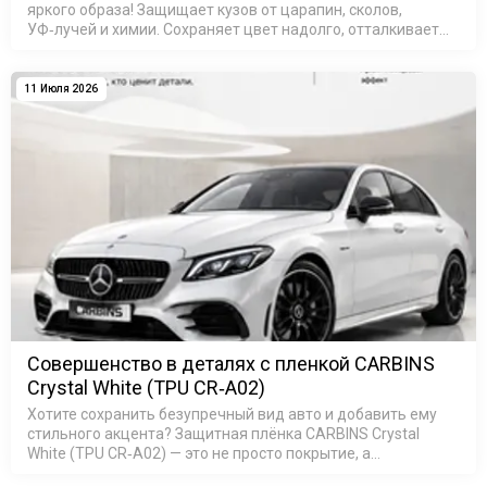
яркого образа! Защищает кузов от царапин, сколов,
УФ‑лучей и химии. Сохраняет цвет надолго, отталкивает
воду (гидрофобный эффект). Быстрая установка, срок
службы &mdas…
11 Июля 2026
Совершенство в деталях с пленкой CARBINS
Crystal White (TPU CR‑A02)
Хотите сохранить безупречный вид авто и добавить ему
стильного акцента? Защитная плёнка CARBINS Crystal
White (TPU CR‑A02) — это не просто покрытие, а
комплексная защита кузова: она устойчива к царапинам и