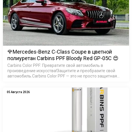
🌹Mercedes-Benz C-Class Coupe в цветной
полиуретан Carbins PPF Bloody Red GP-05C 😍
Carbins Color PPF: Превратите свой автомобиль в
произведение искусства!Защитите и преобразите свой
автомобиль.Carbins Color PPF — это не просто защитная
пленка, это возможность создать неповторимый образ
ваш…
05 Августа 2026