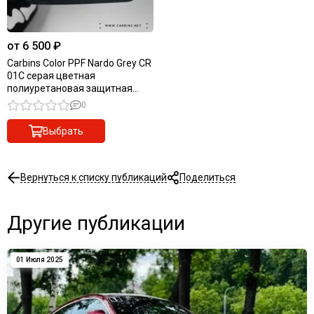
от 6 500 ₽
Carbins Color PPF Nardo Grey CR
01C серая цветная
полиуретановая защитная
антигравийная пленка
0
Выбрать
Вернуться к списку публикаций
Поделиться
Другие публикации
01 Июля 2025