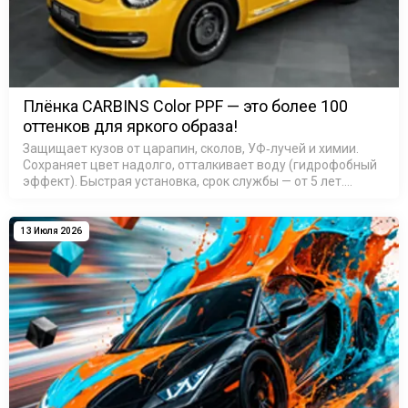
Плёнка CARBINS Color PPF — это более 100
оттенков для яркого образа!
Защищает кузов от царапин, сколов, УФ‑лучей и химии.
Сохраняет цвет надолго, отталкивает воду (гидрофобный
эффект). Быстрая установка, срок службы — от 5 лет.
Выбирайте свой оттенок и выделяйте авто из потока!
Подробн…
13 Июля 2026