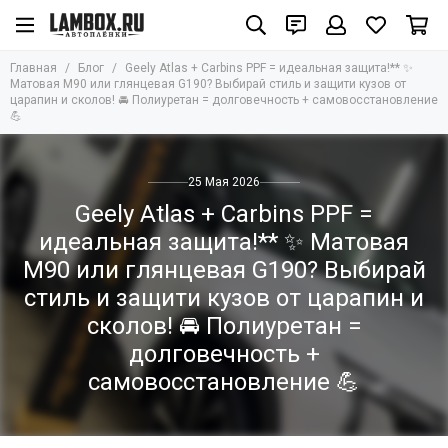
Главная
Блог
Geely Atlas + Carbins PPF = идеальная защита!** ✨
Матовая M90 или глянцевая G190? Выбирай стиль и защити кузов от
царапин и сколов! 🚘 Полиуретан = долговечность + самовосстановление
💪
25 Мая 2026
Geely Atlas + Carbins PPF =
идеальная защита!** ✨ Матовая
M90 или глянцевая G190? Выбирай
стиль и защити кузов от царапин и
сколов! 🚘 Полиуретан =
долговечность +
самовосстановление 💪