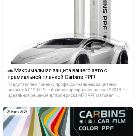
🚗 Максимальная защита вашего авто с
премиальной пленкой Carbins PPF!
Представляем линейку профессиональных защитных
покрытий:G190 PPF – базовая прозрачная пленка S80 PPF –
идеальное решение для зон риска M70 PPF матовая –
элегантный сатин-эффект M90 PPF матовая - премиум 200
мик…
29 Июля 2026