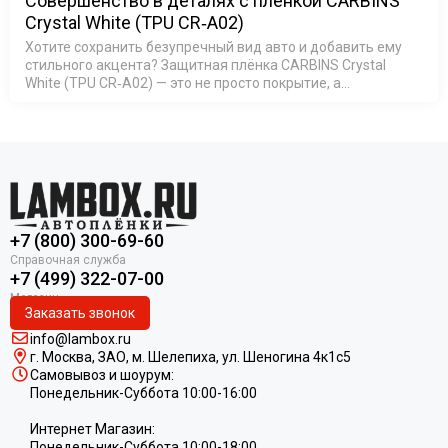
Совершенство в деталях с пленкой CARBINS
Crystal White (TPU CR‑A02)
Хотите сохранить безупречный вид авто и добавить ему
стильного акцента? Защитная плёнка CARBINS Crystal
White (TPU CR‑A02) — это не просто покрытие, а
комплексная защита кузова: она устойчива к царапинам и
пятнам, защищает…
+7 (800) 300-69-60
+7 (499) 322-07-00
Заказать звонок
info@lambox.ru
г. Москва, ЗАО, м. Шелепиха, ул. Ш
еногина 4к1c5
Самовывоз и шоурум:
Понедельник-Суббота 10:00-16:00
Интернет Магазин:
Понедельник-Суббота 10:00-18:00