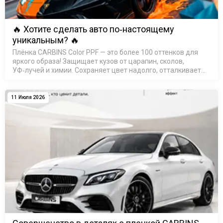
🔥 Хотите сделать авто по‑настоящему
уникальным? 🔥
Плёнка CARBINS Color PPF — это более 100 оттенков для
яркого образа! Защищает кузов от царапин, сколов,
УФ‑лучей и химии. Сохраняет цвет надолго, отталкивает
воду (гидрофобный эффект). Быстрая установка, срок
службы &mdas…
11 Июля 2026