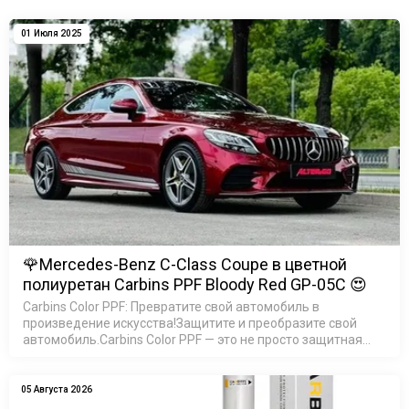
01 Июля 2025
🌹Mercedes-Benz C-Class Coupe в цветной
полиуретан Carbins PPF Bloody Red GP-05C 😍
Carbins Color PPF: Превратите свой автомобиль в
произведение искусства!Защитите и преобразите свой
автомобиль.Carbins Color PPF — это не просто защитная
пленка, это возможность создать неповторимый образ
ваш…
05 Августа 2026