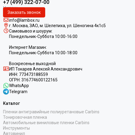
+7 (499) 322-07-00
Заказать звонок
info@lambox.ru
г. Москва, ЗАО, м. Шелепиха, ул. Ш
еногина 4к1c5
Самовывоз и шоурум:
Понедельник-Суббота 10:00-16:00
Интернет Магазин:
Понедельник-Суббота 10:00-18:00
Воскресенье выходной
ИП
Токарев Алексей Александрович
ИНН:
773473188559
ОГРН:
316774600122165
WhatsApp
Telegram
Каталог
Пленки антигравийные полиуретановые Carbins
Тонировочная пленка
Автомобильные виниловые пленки Carbins
Инструменты
Автовинил