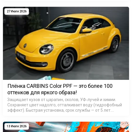
найди свой идеальный цвет! Материал TPU: устойчив к ц…
27 Июля 2026
Плёнка CARBINS Color PPF — это более 100
оттенков для яркого образа!
Защищает кузов от царапин, сколов, УФ‑лучей и химии.
Сохраняет цвет надолго, отталкивает воду (гидрофобный
эффект). Быстрая установка, срок службы — от 5 лет.
Выбирайте свой оттенок и выделяйте авто из потока!
Подробн…
13 Июля 2026