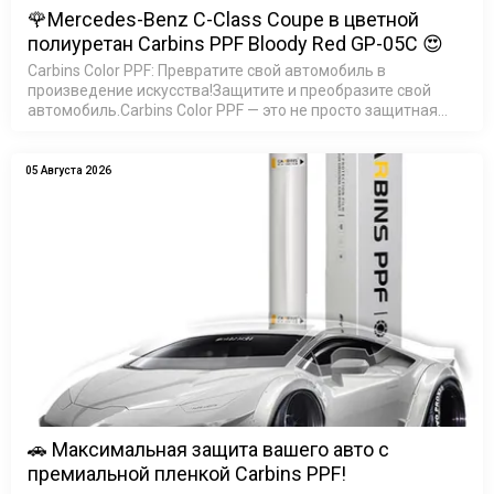
🌹Mercedes-Benz C-Class Coupe в цветной
полиуретан Carbins PPF Bloody Red GP-05C 😍
Carbins Color PPF: Превратите свой автомобиль в
произведение искусства!Защитите и преобразите свой
автомобиль.Carbins Color PPF — это не просто защитная
пленка, это возможность создать неповторимый образ
ваш…
05 Августа 2026
🚗 Максимальная защита вашего авто с
премиальной пленкой Carbins PPF!