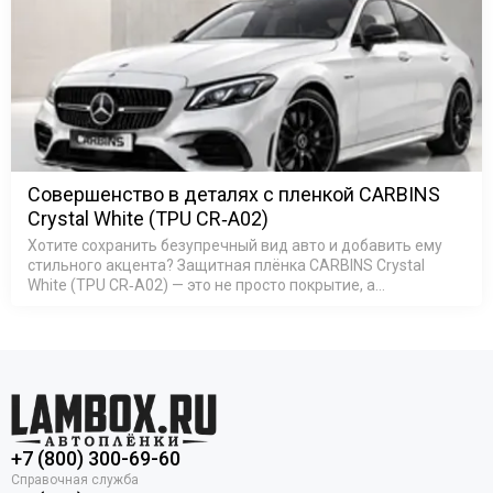
Совершенство в деталях с пленкой CARBINS
Crystal White (TPU CR‑A02)
Хотите сохранить безупречный вид авто и добавить ему
стильного акцента? Защитная плёнка CARBINS Crystal
White (TPU CR‑A02) — это не просто покрытие, а
комплексная защита кузова: она устойчива к царапинам и
пятнам, защищает…
+7 (800) 300-69-60