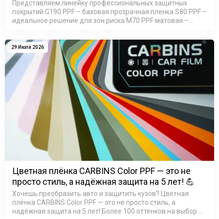
Представляем линейку профессиональных защитных
покрытий:G190 PPF – базовая прозрачная пленка S80 PPF –
идеальное решение для зон риска M70 PPF матовая –
элегантный сатин-эффект M90 PPF матовая - премиум 200
мик…
29 Июля 2026
Цветная плёнка CARBINS Color PPF — это не
просто стиль, а надёжная защита на 5 лет! 💪
Хочешь преобразить авто и защитить кузов? Цветная
плёнка CARBINS Color PPF — это не просто стиль, а
надёжная защита на 5 лет! Более 100 оттенков на выбор —